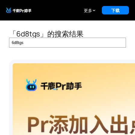
跳
至
更多
下载
内
容
「6d8tgs」的搜索结果
Search