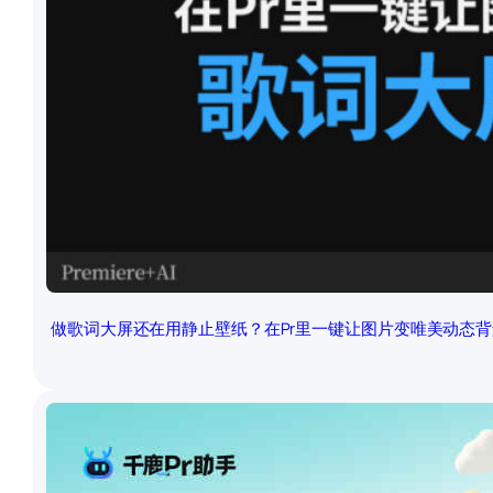
做歌词大屏还在用静止壁纸？在Pr里一键让图片变唯美动态