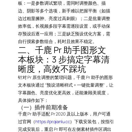
板：一是参数调试繁琐，需同时调整颜色、描
边、阴影等多个选项，新手难以把握平衡（如描
边过粗显臃肿、亮度过高刺眼）；二是批量调整
效率低，长视频多段字幕需逐段设置，或手动保
存预设后逐一应用；三是缺乏预设优化方案，需
自行摸索参数组合，耗时且效果不稳定。
二、千鹿 Pr 助手图形文
本板块：3 步搞定字幕清
晰度，高效不踩坑
针对 Pr 原生调整的繁琐问题，千鹿 Pr 助手的图形
文本板块通过 “预设清晰样式 + 一键批量调整”，让
字幕颜色、亮度优化更高效，还能兼顾美观度，
具体操作如下：
（一）插件前期准备
千鹿 Pr 助手适配 Pr 2020 及以上版本，用户可通
过官网（
https://pr.qianlu.cc
）下载安装包，按指引
完成安装后，重启 Pr 即可在左侧素材插件区调出