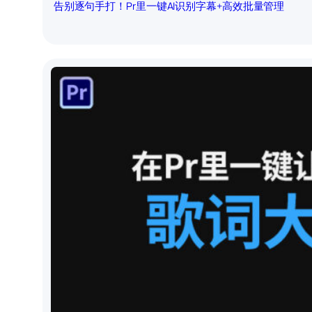
告别逐句手打！Pr里一键AI识别字幕+高效批量管理