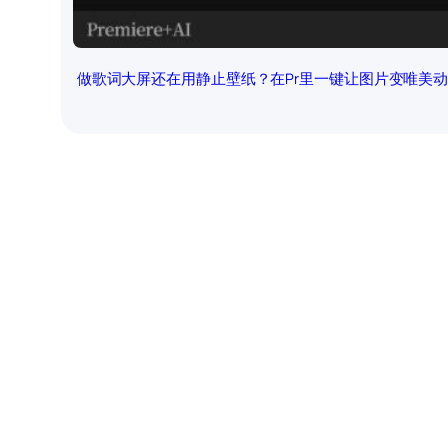
做歌词大屏还在用静止壁纸？在Pr里一键让图片变唯美