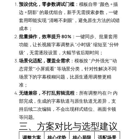
预设优化，零参数调试门槛
：模板自带 “颜色 + 描
边 + 阴影” 的最优组合，新手无需摸索参数，一键
套用即能实现 “清晰不刺眼”，避免原生方法的试错
成本；
批量操作，效率提升 80%
：一键同步、批量套用
功能，让长视频字幕调整从 “小时级” 缩短至 “分钟
级”，无需逐段设置，大幅节省后期时间；
场景化适配，覆盖全需求
：模板按 “户外强光”“动
态背景”“小屏观看” 等场景分类，针对性解决不同
场景下的字幕模糊问题，比原生通用调整更精
准；
无缝兼容，不打乱剪辑流程
：所有调整均在 Pr 内
部完成，生成的字幕轨道与原生轨道无差异，支
持后续二次编辑，不会出现样式错位、画面卡顿
等问题。
三、方案对比与选型建议
调整方案
核心优势
核心局限
适配场景