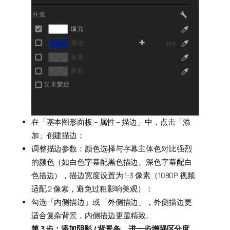
在「基本图形面板 – 属性 – 描边」中，点击「添
加」创建描边；
调整描边参数：颜色选择与字幕主体色对比强烈
的颜色（如白色字幕配黑色描边、深色字幕配白
色描边），描边宽度设置为 1-3 像素（1080P 视频
适配 2 像素，避免过粗影响美观）；
勾选「内侧描边」或「外侧描边」，外侧描边更
适合复杂背景，内侧描边更显精致。
第 3 步：添加阴影 / 背景条，进一步增强区分度