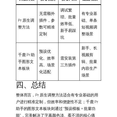
调试繁
无需额外
有专业基
琐、批量
Pr 原生调
插件，参
础、单条
效率低、
整方法
数可精准
短视频调
新手易踩
定制
整场景
坑
新手、长
预设优
千鹿 Pr 助
视频剪
化、效率
需安装第
手图形文
辑、批量
高、场景
三方插件
本板块
内容生产
化适配
场景
四、总结
整体而言，Pr 原生调整方法适合有专业基础的用
户进行精准定制，但效率和便捷性不足；千鹿 Pr
助手的图形文本板块则通过 “预设模板 + 批量功
能”，完美解决了字幕颜色淡、看不清的核心痛