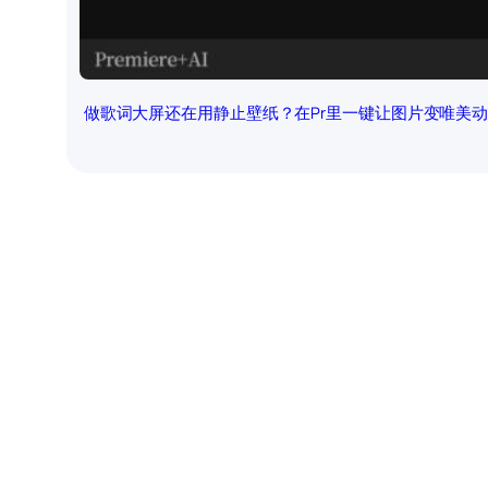
做歌词大屏还在用静止壁纸？在Pr里一键让图片变唯美