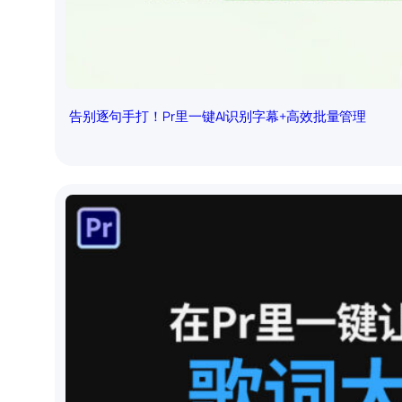
告别逐句手打！Pr里一键AI识别字幕+高效批量管理