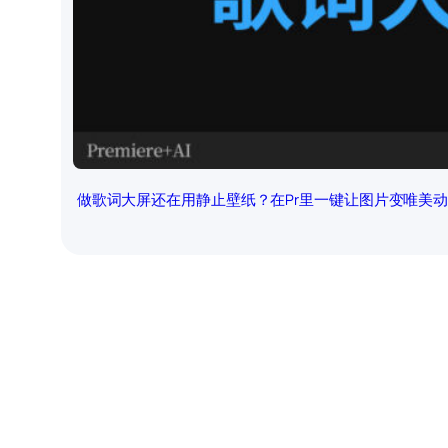
做歌词大屏还在用静止壁纸？在Pr里一键让图片变唯美