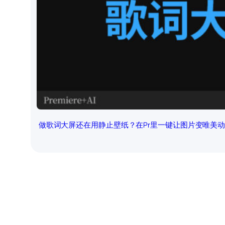
做歌词大屏还在用静止壁纸？在Pr里一键让图片变唯美