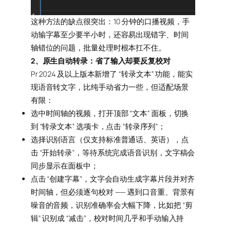
这种方法的缺点很突出：10 分钟的口播视频，手
动输字幕至少要半小时，还容易出现错字、时间
轴错位的问题，批量处理时根本扛不住。
2、原生自动转录：省了输入却要反复校对
Pr 2024 及以上版本新增了 “转录文本” 功能，能实
现语音转文字，比纯手动省力一些，但适配场景
有限：
选中时间轴的视频，打开顶部 “文本” 面板，切换
到 “转录文本” 选项卡，点击 “转录序列”；
选择识别语言（仅支持标准普通话、英语），点
击 “开始转录”，等待系统完成语音识别，文字稿会
同步显示在面板中；
点击 “创建字幕”，文字会自动生成字幕片段并对齐
时间轴，但必须逐句校对 —— 遇到口音重、背景有
噪音的音频，识别准确率会大幅下降，比如把 “剪
辑” 识别成 “减击”，校对时间几乎和手动输入持