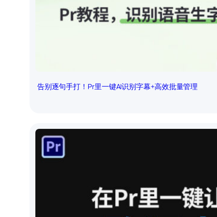
告别逐句手打！Pr里一键AI识别字幕+高效批量管理