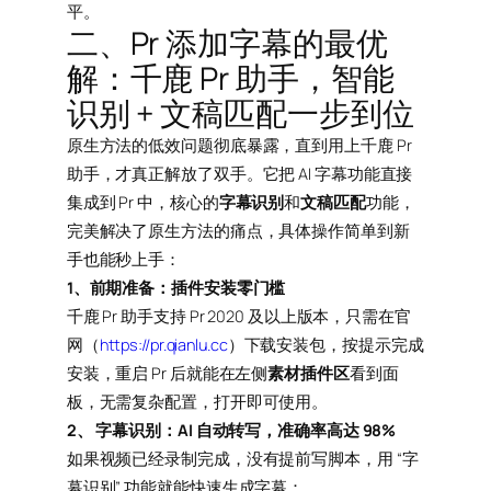
平。
二、Pr 添加字幕的最优
解：千鹿 Pr 助手，智能
识别 + 文稿匹配一步到位
原生方法的低效问题彻底暴露，直到用上千鹿 Pr
助手，才真正解放了双手。它把 AI 字幕功能直接
集成到 Pr 中，核心的
字幕识别
和
文稿匹配
功能，
完美解决了原生方法的痛点，具体操作简单到新
手也能秒上手：
1、前期准备：插件安装零门槛
千鹿 Pr 助手支持 Pr 2020 及以上版本，只需在官
网（
https://pr.qianlu.cc
）下载安装包，按提示完成
安装，重启 Pr 后就能在左侧
素材插件区
看到面
板，无需复杂配置，打开即可使用。
2、 字幕识别：AI 自动转写，准确率高达 98%
如果视频已经录制完成，没有提前写脚本，用 “字
幕识别” 功能就能快速生成字幕：