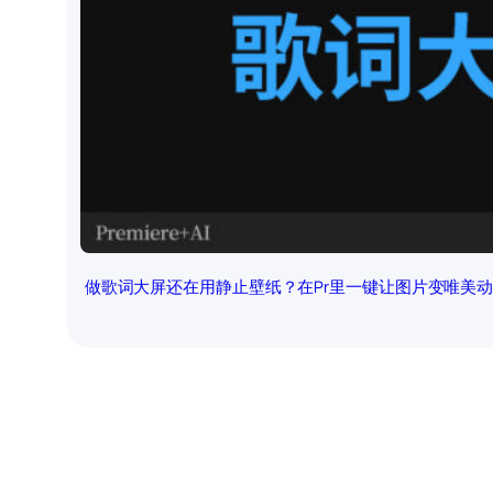
做歌词大屏还在用静止壁纸？在Pr里一键让图片变唯美