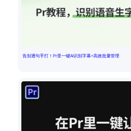
告别逐句手打！Pr里一键AI识别字幕+高效批量管理