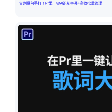
告别逐句手打！Pr里一键AI识别字幕+高效批量管理