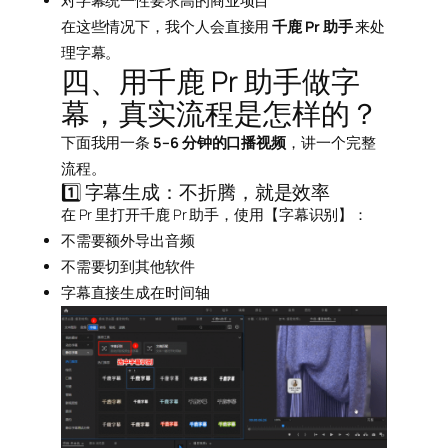
对字幕统一性要求高的商业项目
在这些情况下，我个人会直接用
千鹿 Pr 助手
来处
理字幕。
四、用千鹿 Pr 助手做字
幕，真实流程是怎样的？
下面我用一条
5–6 分钟的口播视频
，讲一个完整
流程。
1️⃣ 字幕生成：不折腾，就是效率
在 Pr 里打开千鹿 Pr 助手，使用【字幕识别】：
不需要额外导出音频
不需要切到其他软件
字幕直接生成在时间轴