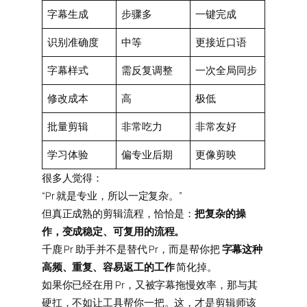
字幕生成
步骤多
一键完成
识别准确度
中等
更接近口语
字幕样式
需反复调整
一次全局同步
修改成本
高
极低
批量剪辑
非常吃力
非常友好
学习体验
偏专业后期
更像剪映
很多人觉得：
“Pr 就是专业，所以一定复杂。”
但真正成熟的剪辑流程，恰恰是：
把复杂的操
作，变成稳定、可复用的流程。
千鹿 Pr 助手并不是替代 Pr，而是帮你把
字幕这种
高频、重复、容易返工的工作
简化掉。
如果你已经在用 Pr，又被字幕拖慢效率，那与其
硬扛，不如让工具帮你一把。这，才是剪辑师该