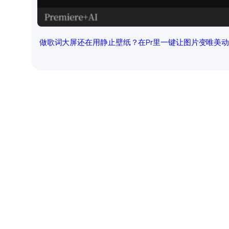
做歌词大屏还在用静止壁纸？在Pr里一键让图片变唯美