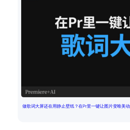
做歌词大屏还在用静止壁纸？在Pr里一键让图片变唯美