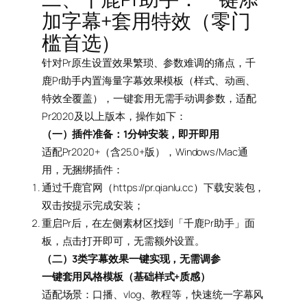
加字幕+套用特效（零门
槛首选）
针对Pr原生设置效果繁琐、参数难调的痛点，千
鹿Pr助手内置海量字幕效果模板（样式、动画、
特效全覆盖），一键套用无需手动调参数，适配
Pr2020及以上版本，操作如下：
（一）插件准备：1分钟安装，即开即用
适配Pr2020+（含25.0+版），Windows/Mac通
用，无捆绑插件：
通过千鹿官网（https://pr.qianlu.cc）下载安装包，
双击按提示完成安装；
重启Pr后，在左侧素材区找到「千鹿Pr助手」面
板，点击打开即可，无需额外设置。
（二）3类字幕效果一键实现，无需调参
一键套用风格模板（基础样式+质感）
适配场景：口播、vlog、教程等，快速统一字幕风