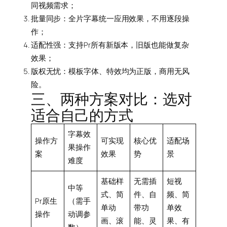
同视频需求；
批量同步：全片字幕统一应用效果，不用逐段操
作；
适配性强：支持Pr所有新版本，旧版也能做复杂
效果；
版权无忧：模板字体、特效均为正版，商用无风
险。
三、两种方案对比：选对
适合自己的方式
字幕效
操作方
可实现
核心优
适配场
果操作
案
效果
势
景
难度
基础样
无需插
短视
中等
式、简
件、自
频、简
Pr原生
（需手
单动
带功
单效
操作
动调参
画、滚
能、灵
果、有