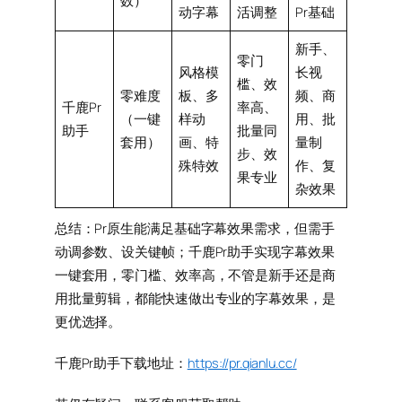
数）
动字幕
活调整
Pr基础
新手、
零门
风格模
长视
槛、效
零难度
板、多
频、商
千鹿Pr
率高、
（一键
样动
用、批
助手
批量同
套用）
画、特
量制
步、效
殊特效
作、复
果专业
杂效果
总结：Pr原生能满足基础字幕效果需求，但需手
动调参数、设关键帧；千鹿Pr助手实现字幕效果
一键套用，零门槛、效率高，不管是新手还是商
用批量剪辑，都能快速做出专业的字幕效果，是
更优选择。
千鹿Pr助手下载地址：
https://pr.qianlu.cc/