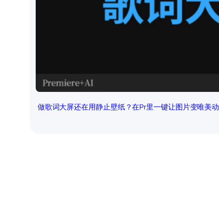
做歌词大屏还在用静止壁纸？在Pr里一键让图片变唯美