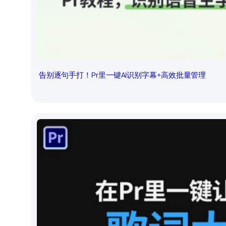
告别逐句手打！Pr里一键AI识别字幕+高效批量管理